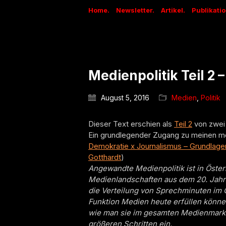
Home.
Newsletter.
Artikel.
Publikati
Medienpolitik Teil 2 
August 5, 2016
Medien
,
Politik
Dieser Text erschien als
Teil 2
von zwei 
Ein grundlegender Zugang zu meinen med
Demokratie x Journalismus – Grundlagen 
Gotthardt
)
Angewandte Medienpolitik ist in Öste
Medienlandschaften aus dem 20. Jahrhu
die Verteilung von Sprechminuten im 
Funktion Medien heute erfüllen können
wie man sie im gesamten Medienmarkt 
größeren Schritten ein.