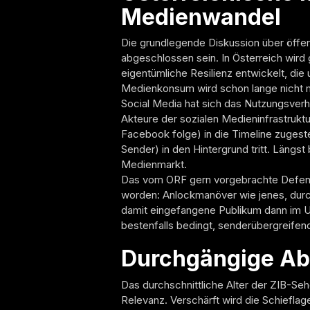
Medienwandel
Die grundlegende Diskussion über öffent
abgeschlossen sein. In Österreich wird g
eigentümliche Resilienz entwickelt, di
Medienkonsum wird schon lange nicht me
Social Media hat sich das Nutzungsverhal
Akteure der sozialen Medieninfrastruktu
Facebook folge) in die Timeline zugeste
Sender) in den Hintergrund tritt. Längs
Medienmarkt.
Das vom ORF gern vorgebrachte Defensi
worden: Anlockmanöver wie jenes, durch
damit eingefangene Publikum dann im Um
bestenfalls bedingt, senderübergreifend
Durchgängige Ab
Das durchschnittliche Alter der ZIB-Seh
Relevanz. Verschärft wird die Schieflag