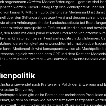
 mit sogenannten
direkten
Medienförderungen – gemeint sind Inser
gehalten werden. Dieser Betrag liegt eine Zehnerpotenz über der
 von knapp 10 Millionen Euro. Der private Medienmarkt ist dami
turell über den Stiftungsrat gesteuert wird und dessen schlampiges V
wie einem Anhörungsrecht der Landeshauptleute bei Bestellungen
dest mittelbar parteipolitisch Einfluss auf Medien aus und bewirk
, den Markt mit einer pluralistischen Produktion von öffentlich-re
ienmarkt historisch verzerrt und parteipolitisch durchdrungen. Ös
utztiere, deren Fähigkeit zur erwünschten Informationsübertragun
n kann. Medienpolitik wird konsequenterweise als Machtpolitik begr
nteressenausgleich zwischen dem ORF und dem Rest der Medienlan
Z) – herzustellen. Weitere – weil nutzlose – Marktteilnehmer exi
.
enpolitik
fristig angewendet nach Kräften eine Politik der Entzerrung und En
itesten Sinn vorliegt.
dienproduktion gibt es im Bereich der technischen Produktion un
Punkt, an dem so etwas wie Marktinsuffizienz festgestellt werden
im öffentlich-rechtlichen Medienhaus ORF als auch bei privaten u