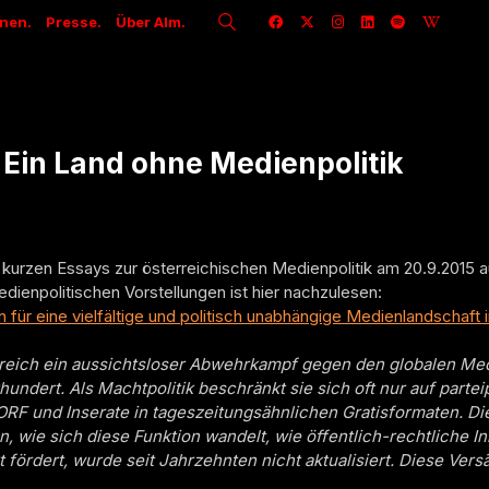
onen.
Presse.
Über Alm.
– Ein Land ohne Medienpolitik
kurzen Essays zur österreichischen Medienpolitik am 20.9.2015 au
ienpolitischen Vorstellungen ist hier nachzulesen:
für eine vielfältige und politisch unabhängige Medienlandschaft 
rreich ein aussichtsloser Abwehrkampf gegen den globalen Med
ndert. Als Machtpolitik beschränkt sie sich oft nur auf part
ORF und Inserate in tageszeitungsähnlichen Gratisformaten. D
, wie sich diese Funktion wandelt, wie öffentlich-rechtliche I
fördert, wurde seit Jahrzehnten nicht aktualisiert. Diese Ver