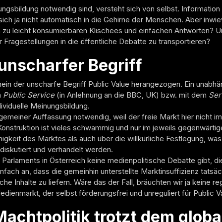
sbildung notwendig sind, versteht sich von selbst. Information 
sich ja nicht automatisch in die Gehirne der Menschen. Aber inwi
 zu leicht konsumierbaren Klischees und einfachen Antworten? 
Fragestellungen in die öffentliche Debatte zu transportieren?
 unscharfer Begriff
gemein der unscharfe Begriff Public Value herangezogen. Ein unabhä
m
Public Service
(in Anlehnung an die BBC, UK) bzw. mit dem
Ser
dividuelle Meinungsbildung.
allgemeiner Auffassung notwendig, weil der freie Markt hier nicht
 Konstruktion ist vieles schwammig und nur im jeweils gegenwärt
higkeit des Marktes als auch über die willkürliche Festlegung, was
diskutiert und verhandelt werden.
 Parlaments in Österreich keine medienpolitische Debatte gibt, 
ach an, dass die gemeinhin unterstellte Marktinsuffizienz tatsächli
che Inhalte zu liefern. Wäre das der Fall, bräuchten wir ja keine r
dienmarkt, der selbst förderungsfrei und unreguliert für Public V
achtpolitik trotzt dem globa