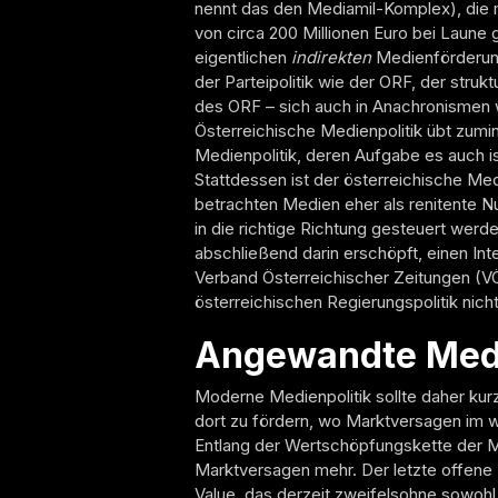
nennt das den Mediamil-Komplex), die
von circa 200 Millionen Euro bei Laune 
eigentlichen
indirekten
Medienförderung
der Parteipolitik wie der ORF, der struk
des ORF – sich auch in Anachronismen 
Österreichische Medienpolitik übt zumin
Medienpolitik, deren Aufgabe es auch ist
Stattdessen ist der österreichische Med
betrachten Medien eher als renitente N
in die richtige Richtung gesteuert werde
abschließend darin erschöpft, einen I
Verband Österreichischer Zeitungen (VÖ
österreichischen Regierungspolitik nicht
Angewandte Medi
Moderne Medienpolitik sollte daher kurz
dort zu fördern, wo Marktversagen im we
Entlang der Wertschöpfungskette der Me
Marktversagen mehr. Der letzte offene 
Value, das derzeit zweifelsohne sowohl 