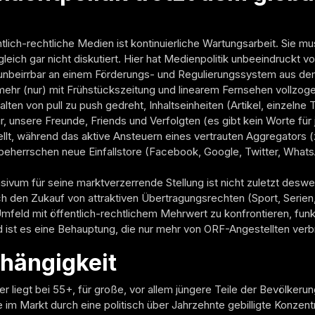
lich-rechtliche Medien ist kontinuierliche Wartungsarbeit. Sie m
leich gar nicht diskutiert. Hier hat Medienpolitik unbeeindruckt v
e unbeirrbar an einem Förderungs- und Regulierungssystem aus dem
hr (nur) mit Frühstückszeitung und linearem Fernsehen vollzogen
ten von pull zu push gedreht, Inhaltseinheiten (Artikel, einzelne
r, unsere Freunde, Friends und Verfolgten (es gibt kein Worte für 
llt, während das aktive Ansteuern eines vertrauten Aggregators (
t beherrschen neue Einfallstore (Facebook, Google, Twitter, What
vum für seine marktverzerrende Stellung ist nicht zuletzt desw
 den Zukauf von attraktiven Übertragungsrechten (Sport, Serien
feld mit öffentlich-rechtlichem Mehrwert zu konfrontieren, funk
 ist es eine Behauptung, die nur mehr von ORF-Angestellten verbr
hängigkeit
er liegt bei 55+, für große, vor allem jüngere Teile der Bevölker
e im Markt durch eine politisch über Jahrzehnte gebilligte Konzent