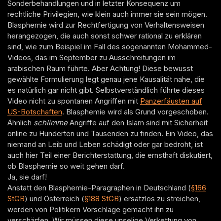
Sonderbehandlungen und in letzter Konsequenz um
rechtliche Privilegien, wie klein auch immer sie sein mögen.
Blasphemie wird zur Rechtfertigung von Verhaltensweisen
herangezogen, die auch sonst schwer rational zu erklären
sind, wie zum Beispiel im Fall des sogenannten Mohammed-
Videos, das im September zu Ausschreitungen im
arabischen Raum führte. Aber Achtung! Diese bewusst
gewählte Formulierung legt genau jene Kausalität nahe, die
es natürlich gar nicht gibt. Selbstverständlich führte dieses
Video nicht zu spontanen Angriffen mit
Panzerfäusten auf
US-Botschaften
. Blasphemie wird als Grund vorgeschoben.
Ähnlich
schlimme
Angriffe auf den Islam sind mit Sicherheit
online zu Hunderten und Tausenden zu finden. Ein Video, das
niemand an Leib und Leben schädigt oder gar bedroht, ist
auch hier Teil einer Berichterstattung, die ernsthaft diskutiert,
ob Blasphemie so weit gehen darf.
Ja, sie darf!
Anstatt den Blasphemie-Paragraphen in Deutschland (
§166
StGB
) und Österreich (
§188 StGB
) ersatzlos zu streichen,
werden von Politikern Vorschläge gemacht ihn zu
verschärfen. Wir müssen diese unselige Verkettung von