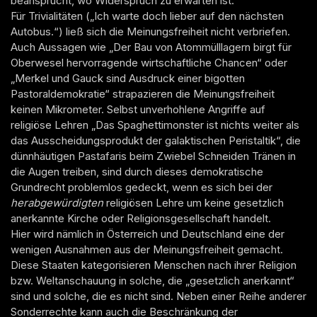
beansprucht, wo Widerspruch zu erwarten ist.
Für Trivialitäten („Ich warte doch lieber auf den nächsten
Autobus.“) ließ sich die Meinungsfreiheit nicht verbriefen.
Auch Aussagen wie „Der Bau von Atommülllagern birgt für
Oberwesel hervorragende wirtschaftliche Chancen“ oder
„Merkel und Gauck sind Ausdruck einer bigotten
Pastoraldemokratie“ strapazieren die Meinungsfreiheit
keinen Mikrometer. Selbst unverhohlene Angriffe auf
religiöse Lehren „Das Spaghettimonster ist nichts weiter als
das Ausscheidungsprodukt der galaktischen Peristaltik“, die
dünnhäutigen Pastafaris beim Zwiebel Schneiden Tränen in
die Augen treiben, sind durch dieses demokratische
Grundrecht problemlos gedeckt, wenn es sich bei der
herabgewürdigten
religiösen Lehre um keine gesetzlich
anerkannte Kirche oder Religionsgesellschaft handelt.
Hier wird nämlich in Österreich und Deutschland eine der
wenigen Ausnahmen aus der Meinungsfreiheit gemacht.
Diese Staaten kategorisieren Menschen nach ihrer Religion
bzw. Weltanschauung in solche, die „gesetzlich anerkannt“
sind und solche, die es nicht sind. Neben einer Reihe anderer
Sonderrechte kann auch die Beschränkung der