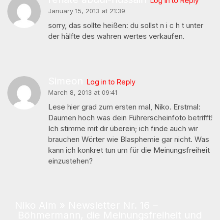
Log in to Reply
January 15, 2013 at 21:39
sorry, das sollte heißen: du sollst n i c h t unter
der hälfte des wahren wertes verkaufen.
Simeon
Log in to Reply
March 8, 2013 at 09:41
Lese hier grad zum ersten mal, Niko. Erstmal:
Daumen hoch was dein Führerscheinfoto betrifft!
Ich stimme mit dir überein; ich finde auch wir
brauchen Wörter wie Blasphemie gar nicht. Was
kann ich konkret tun um für die Meinungsfreiheit
einzustehen?
Niko Alm » Newsletter Nr. 16 –
Böhmermann, die Meinungsfreiheit und