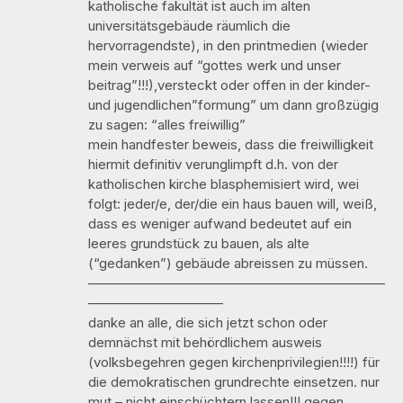
katholische fakultät ist auch im alten
universitätsgebäude räumlich die
hervorragendste), in den printmedien (wieder
mein verweis auf “gottes werk und unser
beitrag”!!!),versteckt oder offen in der kinder-
und jugendlichen”formung” um dann großzügig
zu sagen: “alles freiwillig”
mein handfester beweis, dass die freiwilligkeit
hiermit definitiv verunglimpft d.h. von der
katholischen kirche blasphemisiert wird, wei
folgt: jeder/e, der/die ein haus bauen will, weiß,
dass es weniger aufwand bedeutet auf ein
leeres grundstück zu bauen, als alte
(“gedanken”) gebäude abreissen zu müssen.
——————————————————————
——————————
danke an alle, die sich jetzt schon oder
demnächst mit behördlichem ausweis
(volksbegehren gegen kirchenprivilegien!!!!) für
die demokratischen grundrechte einsetzen. nur
mut – nicht einschüchtern lassen!!! gegen