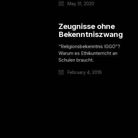
May 31, 2020
Zeugnisse ohne
Bekenntniszwang
“Religionsbekenntnis IGGÖ”?
Warum es Ethikunterricht an
Schulen braucht.
February 4, 2019
Facebook
Twitter X
Instagram
© 2025
LinkedIn
Spotify
Wikipedia
Niko Alm |
Impressum