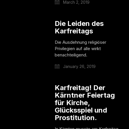
March 2, 2019
Die Leiden des
Karfreitags
Die Ausdehnung religiöser
Privilegien auf alle wirkt
benachteiligend.
January 26, 2019
Karfreitag! Der
Kärntner Feiertag
für Kirche,
Glücksspiel und
Prostitution.
In Kärnten musste am Karfreitag