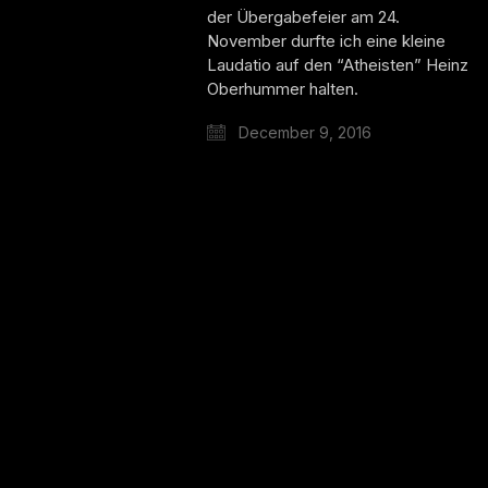
der Übergabefeier am 24.
November durfte ich eine kleine
Laudatio auf den “Atheisten” Heinz
Oberhummer halten.
December 9, 2016
Facebook
Twitter X
Instagram
© 2025
LinkedIn
Spotify
Wikipedia
Niko Alm |
Impressum