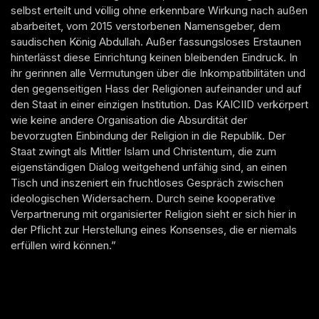
selbst erteilt und völlig ohne erkennbare Wirkung nach außen
abarbeitet, vom 2015 verstorbenen Namensgeber, dem
saudischen König Abdullah. Außer fassungsloses Erstaunen
hinterlässt diese Einrichtung keinen bleibenden Eindruck. In
ihr gerinnen alle Vermutungen über die Inkompatibilitäten und
den gegenseitigen Hass der Religionen aufeinander und auf
den Staat in einer einzigen Institution. Das KAICIID verkörpert
wie keine andere Organisation die Absurdität der
bevorzugten Einbindung der Religion in die Republik. Der
Staat zwingt als Mittler Islam und Christentum, die zum
eigenständigen Dialog weitgehend unfähig sind, an einen
Tisch und inszeniert ein fruchtloses Gespräch zwischen
ideologischen Widersachern. Durch seine kooperative
Verpartnerung mit organisierter Religion sieht er sich hier in
der Pflicht zur Herstellung eines Konsenses, die er niemals
erfüllen wird können.”
Facebook
Twitter X
Instagram
© 2025
LinkedIn
Spotify
Wikipedia
Niko Alm |
Impressum